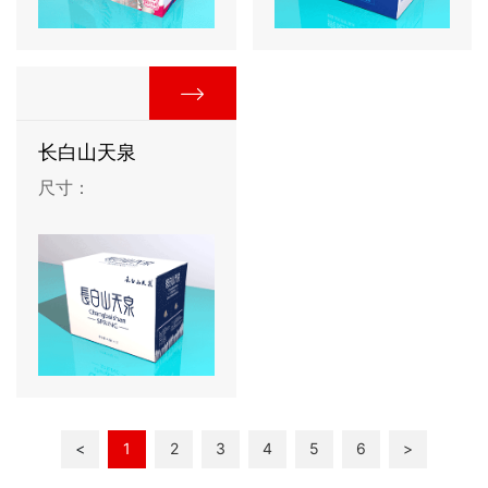
长白山天泉
尺寸：
<
1
2
3
4
5
6
>